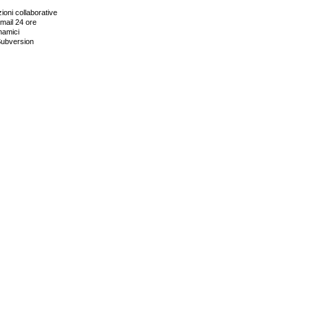
ioni collaborative
email 24 ore
namici
Subversion