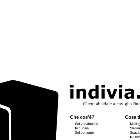
Che cos'è?
Cosa ti
Sul vocabolario
Mailing
In cucina
Stream
Sul computer
Spazi
Irc
cha