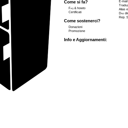
E-mail
Come si fa?
Traduz
Faq
& howto
Alias 
Certificati
Dns
di
Rep. 
Come sostenerci?
Donazioni
Promozione
Info e Aggiornamenti: