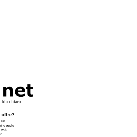
 offre?
 list
ing audio
o web
t